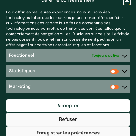
Gérer le consentement
Pour offrir les meilleures expériences, nous utilisons des
technologies telles que les cookies pour stocker et/ou accéder
aux informations des appareils. Le fait de consentir à ces
technologies nous permettra de traiter des données telles que le
comportement de navigation ou les ID uniques sur ce site. Le fait de
ne pas consentir ou de retirer son consentement peut avoir un
Nos filiales
Presse & actualités
effet négatif sur certaines caractéristiques et fonctions.
Laf Santé
Toutes nos actualités
Fonctionnel
Toujours activé
Ecoceutics
Presse
Gener+
Statistiques
Plan du site
Elsker Group
Sitemap
Magdaléon
Marketing
Quartz
Contact
RPM
Accepter
Contact
Réseau P&P ​
Mentions légales
Pharm’Auvergne
Refuser
Déclaration d'accessibilité
Galileolife farmacie
Enregistrer les préférences
Dhygietal