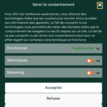
Gérer le consentement
Pour offrir les meilleures expériences, nous utilisons des
technologies telles que les cookies pour stocker et/ou accéder
aux informations des appareils. Le fait de consentir à ces
technologies nous permettra de traiter des données telles que le
comportement de navigation ou les ID uniques sur ce site. Le fait de
ne pas consentir ou de retirer son consentement peut avoir un
Nos filiales
Presse & actualités
effet négatif sur certaines caractéristiques et fonctions.
Laf Santé
Toutes nos actualités
Fonctionnel
Toujours activé
Ecoceutics
Presse
Gener+
Statistiques
Plan du site
Elsker Group
Sitemap
Magdaléon
Marketing
Quartz
Contact
RPM
Accepter
Contact
Réseau P&P ​
Mentions légales
Pharm’Auvergne
Refuser
Déclaration d'accessibilité
Galileolife farmacie