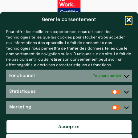
Gérer le consentement
Pour offrir les meilleures expériences, nous utilisons des
technologies telles que les cookies pour stocker et/ou accéder
aux informations des appareils. Le fait de consentir à ces
technologies nous permettra de traiter des données telles que le
comportement de navigation ou les ID uniques sur ce site. Le fait de
ne pas consentir ou de retirer son consentement peut avoir un
Nos filiales
Presse & actualités
effet négatif sur certaines caractéristiques et fonctions.
Laf Santé
Toutes nos actualités
Fonctionnel
Toujours activé
Ecoceutics
Presse
Gener+
Statistiques
Plan du site
Elsker Group
Sitemap
Magdaléon
Marketing
Quartz
Contact
RPM
Accepter
Contact
Réseau P&P ​
Mentions légales